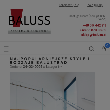
Zarejestruj się
Zaloguj się
Obsługa Klienta (pon-pt. 8:15-
16:00)
+48 517 442 913
+48 33 870 38 89
sklep@baluss.pl
NAJPOPULARNIEJSZE STYLE I
RODZAJE BALUSTRAD
Dodano:
04-03-2024
w kategorii:
-