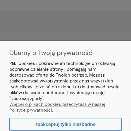
Dbamy o Twoją prywatność
MOJE KONTO
Pliki cookies i pokrewne im technologie umożliwiają
PŁATNOŚCI I DOSTAWA
poprawne działanie strony i pomagają nam
dostosować ofertę do Twoich potrzeb. Możesz
zaakceptować wykorzystanie przez nas wszystkich
INFORMACJE
tych plików i przejść do sklepu lub dostosować użycie
plików do swoich preferencji, wybierając opcję
"Dostosuj zgody".
O NAS
Więcej o plikach cookies przeczytasz w naszej
Polityce prywatności.
zaakceptuj tylko niezbędne
pokaż pełną wersję strony