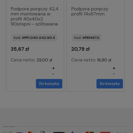
Podpora poręczy 42,4
Podpora poręczy
mm montowana w
profil 14x67mm
profil 40x40x2
90stopni - szlifowana
Kod:
4PP1.040.042.90.S
Kod:
4PR1467.S
35,67 zł
20,79 zł
Cena netto:
Cena netto:
29,00 zł
16,90 zł
+
+
-
-
Do koszyka
Do koszyka