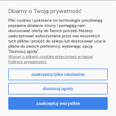
Dbamy o Twoją prywatność
MOJE KONTO
Pliki cookies i pokrewne im technologie umożliwiają
PŁATNOŚCI I DOSTAWA
poprawne działanie strony i pomagają nam
dostosować ofertę do Twoich potrzeb. Możesz
zaakceptować wykorzystanie przez nas wszystkich
INFORMACJE
tych plików i przejść do sklepu lub dostosować użycie
plików do swoich preferencji, wybierając opcję
"Dostosuj zgody".
O NAS
Więcej o plikach cookies przeczytasz w naszej
Polityce prywatności.
zaakceptuj tylko niezbędne
pokaż pełną wersję strony
dostosuj zgody
Sklep internetowy Shoper.pl
zaakceptuj wszystkie