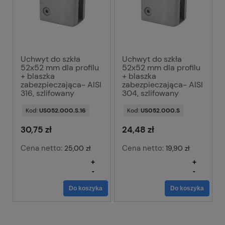
Uchwyt do szkła
Uchwyt do szkła
52x52 mm dla profilu
52x52 mm dla profilu
+ blaszka
+ blaszka
zabezpieczająca- AISI
zabezpieczająca- AISI
316, szlifowany
304, szlifowany
Kod:
US052.000.S.16
Kod:
US052.000.S
30,75 zł
24,48 zł
Cena netto:
Cena netto:
25,00 zł
19,90 zł
+
+
-
-
Do koszyka
Do koszyka