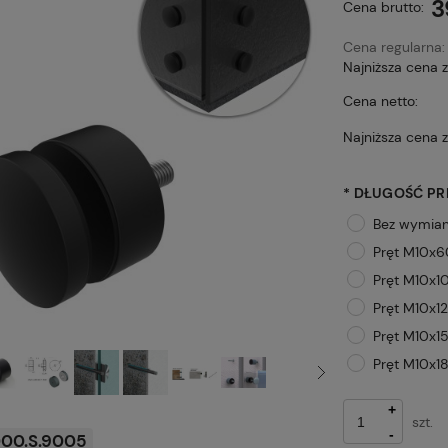
3
Cena brutto:
Cena regularna
Najniższa cena 
Cena netto:
Najniższa cena 
*
DŁUGOŚĆ PR
Bez wymian
Pręt M10x
Pręt M10x1
Pręt M10x
Pręt M10x
Pręt M10x
+
szt.
-
00.S.9005