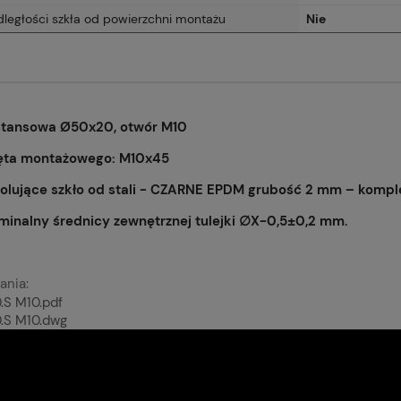
dległości szkła od powierzchni montażu
Nie
stansowa Ø50x20, otwór M10
ta montażowego: M10x45
zolujące szkło od stali - CZARNE EPDM grubość 2 mm – kompl
inalny średnicy zewnętrznej tulejki ∅X−0,5±0,2 mm.
ania:
S M10.pdf
.S M10.dwg