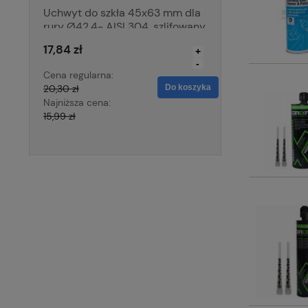
Uchwyt do szkła 45x63 mm dla
Uchwyt punktow
rury Ø42,4- AISI 304, szlifowany
dla szkła 8-21
Ø50/50mm, M1
17,84 zł
41,00 zł
+
-
Cena regularna:
Cena regularna:
20,30 zł
Do koszyka
44,28 zł
Najniższa cena:
Najniższa cena:
15,99 zł
44,28 zł