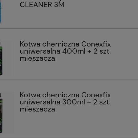
CLEANER 3M
y szkła, rotula,
Uchwyt przelotowy boczny dla
,52 mm, AISI 304,
pręta Ø 16 / 42.4 mm szlifowany
0, SZLIF
7,38 zł
+
+
-
-
Cena regularna:
Do koszyka
8,00 zł
Do koszyka
Kotwa chemiczna Conexfix
Najniższa cena:
uniwersalna 400ml + 2 szt.
8,00 zł
mieszacza
Kotwa chemiczna Conexfix
uniwersalna 300ml + 2 szt.
mieszacza