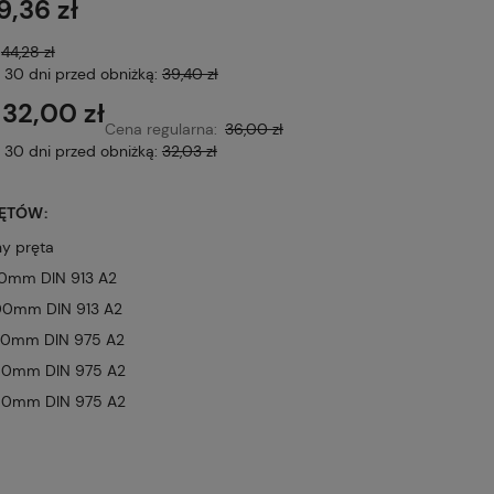
9,36 zł
:
44,28 zł
z 30 dni przed obniżką:
39,40 zł
32,00 zł
Cena regularna:
36,00 zł
z 30 dni przed obniżką:
32,03 zł
ĘTÓW:
y pręta
60mm DIN 913 A2
00mm DIN 913 A2
120mm DIN 975 A2
150mm DIN 975 A2
180mm DIN 975 A2