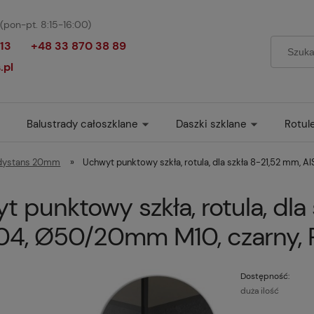
(pon-pt. 8:15-16:00)
13
+48 33 870 38 89
.pl
Balustrady całoszklane
Daszki szklane
Rotul
 dystans 20mm
»
Uchwyt punktowy szkła, rotula, dla szkła 8-21,52 mm,
 punktowy szkła, rotula, dla
304, Ø50/20mm M10, czarny
Dostępność:
duża ilość