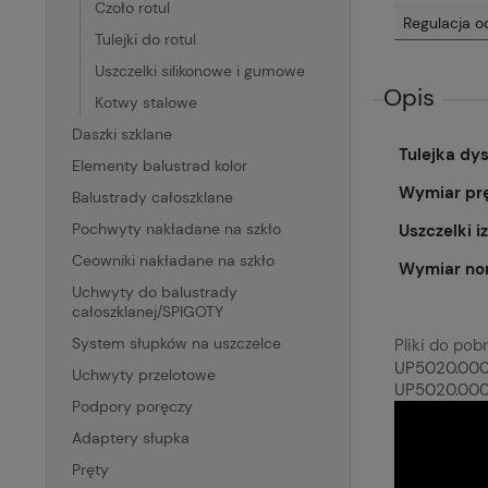
Czoło rotul
Regulacja o
Tulejki do rotul
Uszczelki silikonowe i gumowe
Opis
Kotwy stalowe
Daszki szklane
Tulejka dy
Elementy balustrad kolor
Wymiar prę
Balustrady całoszklane
Pochwyty nakładane na szkło
Uszczelki i
Ceowniki nakładane na szkło
Wymiar nom
Uchwyty do balustrady
całoszklanej/SPIGOTY
System słupków na uszczelce
Pliki do pobr
UP5020.000.
Uchwyty przelotowe
UP5020.000
Podpory poręczy
Adaptery słupka
Pręty