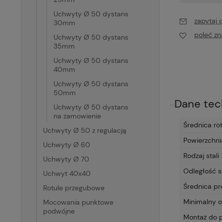
Uchwyty Ø 50 dystans
zapytaj 
30mm
poleć z
Uchwyty Ø 50 dystans
35mm
Uchwyty Ø 50 dystans
40mm
Uchwyty Ø 50 dystans
50mm
Dane tec
Uchwyty Ø 50 dystans
na zamowienie
Średnica rot
Uchwyty Ø 50 z regulacją
Powierzchni
Uchwyty Ø 60
Rodzaj stali
Uchwyty Ø 70
Odległość s
Uchwyt 40x40
Średnica p
Rotule przegubowe
Minimalny o
Mocowania punktowe
podwójne
Montaż do 