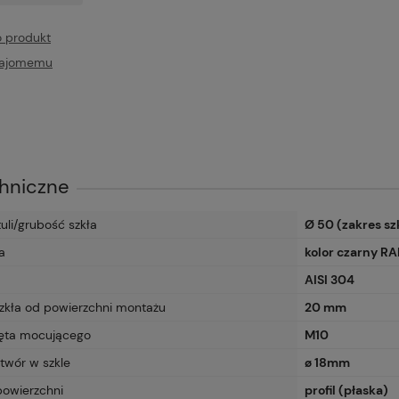
o produkt
najomemu
hniczne
uli/grubość szkła
Ø 50 (zakres s
a
kolor czarny R
AISI 304
zkła od powierzchni montażu
20 mm
ręta mocującego
M10
twór w szkle
ø 18mm
powierzchni
profil (płaska)