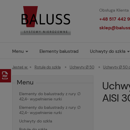
Obsługa Klienta 
+48 517 442 9
sklep@baluss
Menu
Elementy balustrad
Uchwyty do szkła
Jesteś w:
»
Rotule do szkła
»
Uchwyty Ø 50
»
Uchwyty Ø 50
Menu
Uchwyt
Elementy do balustrady z rury ∅
AISI 
42,4- wypełnienie rurki
Elementy do balustrady z rury ∅
42,4- wypełnienie rurki
Uchwyty do szkła
Rotule do szkła