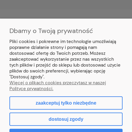
Dbamy o Twoją prywatność
MOJE KONTO
Pliki cookies i pokrewne im technologie umożliwiają
PŁATNOŚCI I DOSTAWA
poprawne działanie strony i pomagają nam
dostosować ofertę do Twoich potrzeb. Możesz
zaakceptować wykorzystanie przez nas wszystkich
INFORMACJE
tych plików i przejść do sklepu lub dostosować użycie
plików do swoich preferencji, wybierając opcję
"Dostosuj zgody".
O NAS
Więcej o plikach cookies przeczytasz w naszej
Polityce prywatności.
zaakceptuj tylko niezbędne
pokaż pełną wersję strony
dostosuj zgody
Sklep internetowy Shoper.pl