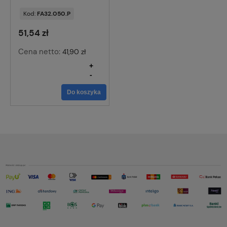
Kod:
FA32.050.P
51,54 zł
Cena netto:
41,90 zł
+
-
Do koszyka