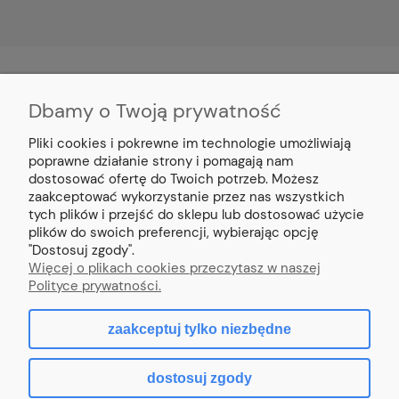
Dbamy o Twoją prywatność
MOJE KONTO
Pliki cookies i pokrewne im technologie umożliwiają
PŁATNOŚCI I DOSTAWA
poprawne działanie strony i pomagają nam
dostosować ofertę do Twoich potrzeb. Możesz
zaakceptować wykorzystanie przez nas wszystkich
INFORMACJE
tych plików i przejść do sklepu lub dostosować użycie
plików do swoich preferencji, wybierając opcję
"Dostosuj zgody".
O NAS
Więcej o plikach cookies przeczytasz w naszej
Polityce prywatności.
zaakceptuj tylko niezbędne
pokaż pełną wersję strony
dostosuj zgody