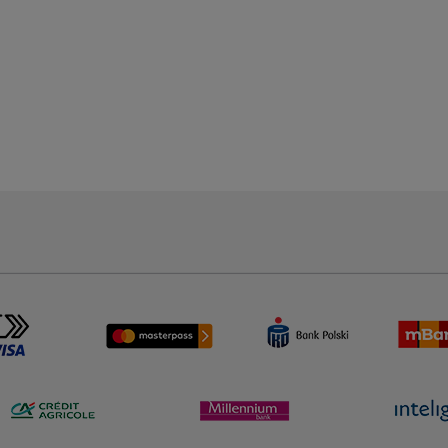
70,11 zł
+
+
-
-
Cena regularna:
Do koszyka
79,95 zł
Do koszyka
Najniższa cena:
79,95 zł