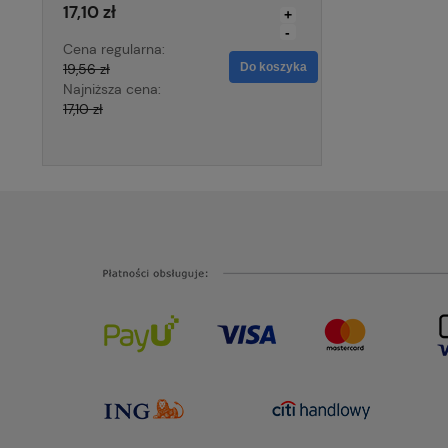
17,10 zł
34,44 zł
+
-
Cena regularna:
Cena regularna:
19,56 zł
Do koszyka
39,36 zł
Najniższa cena:
Najniższa cena:
17,10 zł
39,36 zł