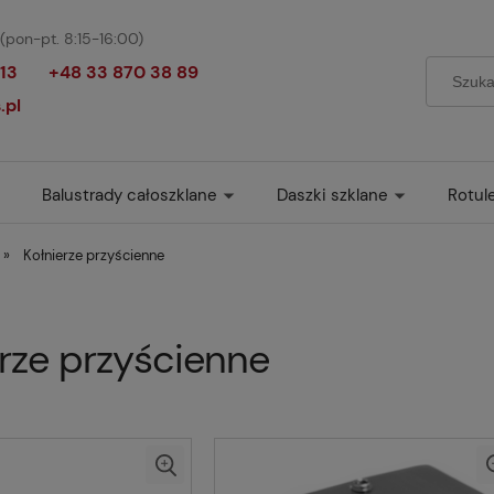
(pon-pt. 8:15-16:00)
13
+48 33 870 38 89
.pl
Balustrady całoszklane
Daszki szklane
Rotul
»
Kołnierze przyścienne
erze przyścienne