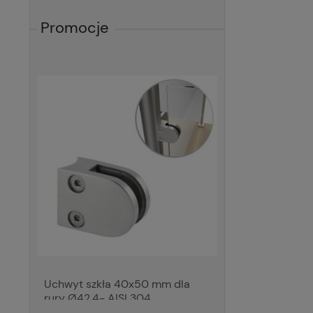
Promocje
Uchwyt szkła 40x50 mm dla
Uchwyt 48x65
rury Ø42,4- AISI 304,
15mm, AISI 316
polerowany