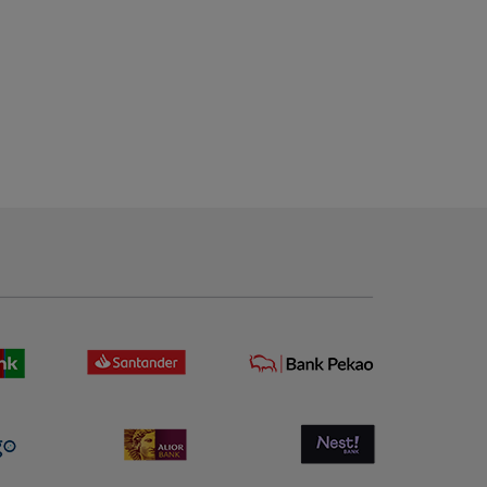
15,87 zł
33,21 zł
+
-
Cena regularna:
Cena regularna:
19,56 zł
Do koszyka
39,36 zł
Najniższa cena:
Najniższa cena:
19,56 zł
39,36 zł