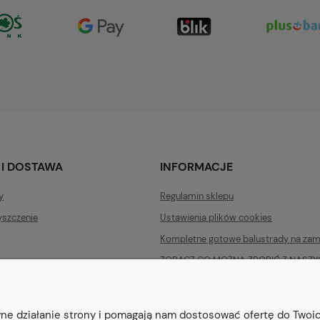
 I DOSTAWA
INFORMACJE
y
Regulamin sklepu
yszczenie
Ustawienia plików cookies
Kompletne gotowe balustrady na zam
ZOBACZ CO MOŻNA ZROBIĆ Z NASZ
PRODUKTÓW. WYBIERZ ELEMENTY DLA 
ZAMÓW
awne działanie strony i pomagają nam dostosować ofertę do Two