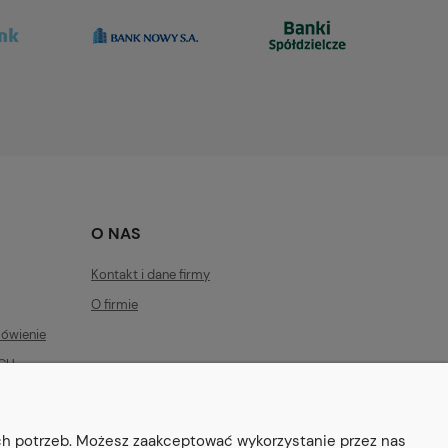
O NAS
Kontakt i dane firmy
O firmie
ówienie
YCH
SIEBIE I
ich potrzeb. Możesz zaakceptować wykorzystanie przez nas