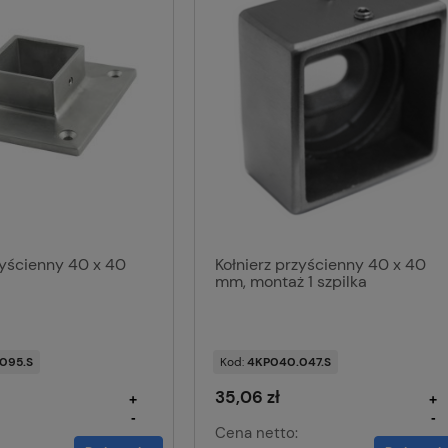
zyścienny 40 x 40
Kołnierz przyścienny 40 x 40
mm, montaż 1 szpilka
095.S
Kod:
4KP040.047.S
35,06 zł
+
+
-
-
Cena netto: