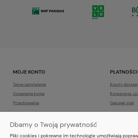
MOJE KONTO
PŁATNOŚCI
Twoje zamówienia
Koszty dostaw
Ustawienia konta
Konserwcja, cz
Przechowalnia
Gatunek stali
Dbamy o Twoją prywatność
Pliki cookies i pokrewne im technologie umożliwiają popr