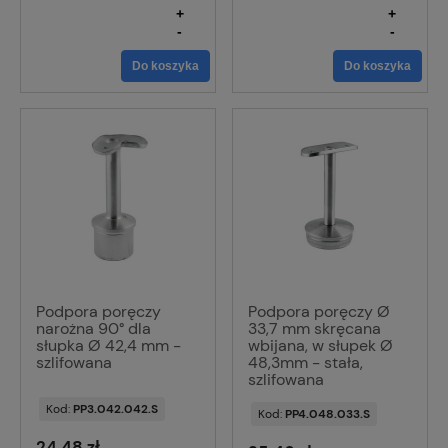
+
+
-
-
Do koszyka
Do koszyka
Podpora poręczy
Podpora poręczy Ø
narożna 90° dla
33,7 mm skręcana
słupka Ø 42,4 mm -
wbijana, w słupek Ø
szlifowana
48,3mm - stała,
szlifowana
Kod:
PP3.042.042.S
Kod:
PP4.048.033.S
24,48 zł