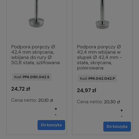
Podpora poręczy Ø
Podpora poręczy Ø
42,4 mm skręcana,
42,4 mm wbijana w
wbijana do rury Ø
słupek Ø 42,4 mm -
50,8 stała, szlifowana
stała, skręcana,
polerowana
Kod:
PP4.050.042.S
Kod:
PP4.042.042.P
24,72 zł
24,97 zł
Cena netto:
20,10 zł
Cena netto:
20,30 zł
+
+
-
-
Do koszyka
Do koszyka