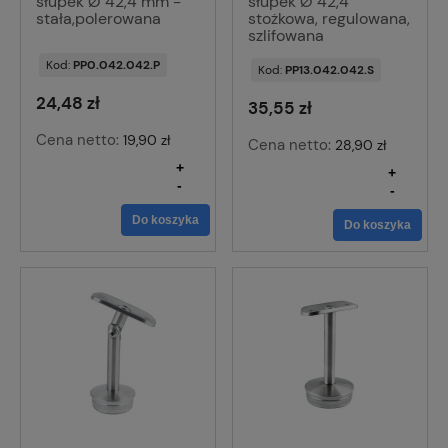
słupek Ø 42,4 mm -
słupek Ø 42,4
stała,polerowana
stożkowa, regulowana,
szlifowana
Kod:
PP0.042.042.P
Kod:
PP13.042.042.S
24,48 zł
35,55 zł
Cena netto:
19,90 zł
Cena netto:
28,90 zł
+
+
-
-
Do koszyka
Do koszyka