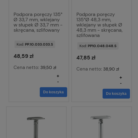
Podpora poręczy 135°
Podpora poręczy
Ø 33,7 mm, wklejany
135°Ø 48,3 mm,
w słupek Ø 33,7 mm -
wklejany w słupek Ø
skręcana, szlifowany
48,3 mm - skręcana,
szlifowana
Kod:
PP.10.033.033.S
Kod:
PP10.048.048.S
48,59 zł
47,85 zł
Cena netto:
39,50 zł
Cena netto:
38,90 zł
+
+
-
-
Do koszyka
Do koszyka