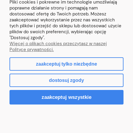
Pliki cookies i pokrewne im technologie umożliwiają
Podpora poręczy
Podpora poręczy
poprawne działanie strony i pomagają nam
profilu, skręcana
profilu, skręcana,
dostosować ofertę do Twoich potrzeb. Możesz
wbijana do rury Ø
wbijana do rury Ø
zaakceptować wykorzystanie przez nas wszystkich
50,8 stała, szlifowana
50,8 regulowana,
tych plików i przejść do sklepu lub dostosować użycie
szlifowana
plików do swoich preferencji, wybierając opcję
Kod:
PP4.050.000.S
"Dostosuj zgody".
Kod:
PP5.050.000.S
Więcej o plikach cookies przeczytasz w naszej
25,46 zł
26,69 zł
Polityce prywatności.
Cena netto:
20,70 zł
Cena netto:
21,70 zł
zaakceptuj tylko niezbędne
+
+
-
-
dostosuj zgody
Do koszyka
Do koszyka
zaakceptuj wszystkie
SZYBKIE I ŁATWE ZAKUPY W JEDNYM
MIEJSCU