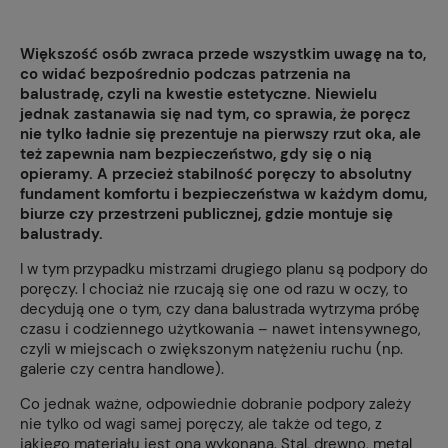
Większość osób zwraca przede wszystkim uwagę na to,
co widać bezpośrednio podczas patrzenia na
balustradę, czyli na kwestie estetyczne. Niewielu
jednak zastanawia się nad tym, co sprawia, że poręcz
nie tylko ładnie się prezentuje na pierwszy rzut oka, ale
też zapewnia nam bezpieczeństwo, gdy się o nią
opieramy. A przecież stabilność poręczy to absolutny
fundament komfortu i bezpieczeństwa w każdym domu,
biurze czy przestrzeni publicznej, gdzie montuje się
balustrady.
I w tym przypadku mistrzami drugiego planu są podpory do
poręczy. I chociaż nie rzucają się one od razu w oczy, to
decydują one o tym, czy dana balustrada wytrzyma próbę
czasu i codziennego użytkowania – nawet intensywnego,
czyli w miejscach o zwiększonym natężeniu ruchu (np.
galerie czy centra handlowe).
Co jednak ważne, odpowiednie dobranie podpory zależy
nie tylko od wagi samej poręczy, ale także od tego, z
jakiego materiału jest ona wykonana. Stal, drewno, metal