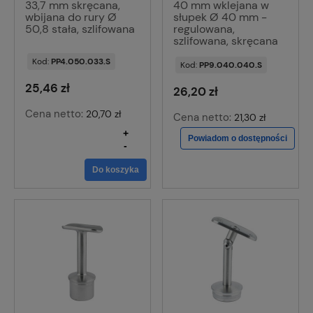
33,7 mm skręcana,
40 mm wklejana w
wbijana do rury Ø
słupek Ø 40 mm -
50,8 stała, szlifowana
regulowana,
szlifowana, skręcana
Kod:
PP4.050.033.S
Kod:
PP9.040.040.S
25,46 zł
26,20 zł
Cena netto:
20,70 zł
Cena netto:
21,30 zł
+
Powiadom o dostępności
-
Do koszyka