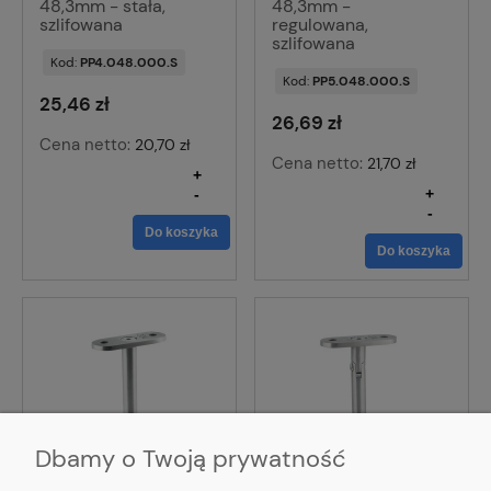
48,3mm - stała,
48,3mm -
szlifowana
regulowana,
szlifowana
Kod:
PP4.048.000.S
Kod:
PP5.048.000.S
25,46 zł
26,69 zł
Cena netto:
20,70 zł
Cena netto:
21,70 zł
+
-
+
-
Do koszyka
Do koszyka
Dbamy o Twoją prywatność