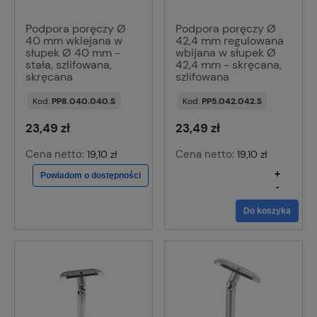
Podpora poręczy Ø
Podpora poręczy Ø
40 mm wklejana w
42,4 mm regulowana
słupek Ø 40 mm -
wbijana w słupek Ø
stała, szlifowana,
42,4 mm - skręcana,
skręcana
szlifowana
Kod:
PP8.040.040.S
Kod:
PP5.042.042.S
23,49 zł
23,49 zł
Cena netto:
Cena netto:
19,10 zł
19,10 zł
+
Powiadom o dostępności
-
Do koszyka