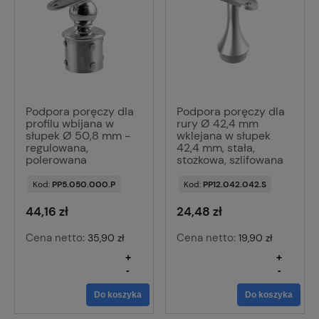
Podpora poręczy dla
Podpora poręczy dla
profilu wbijana w
rury Ø 42,4 mm
słupek Ø 50,8 mm -
wklejana w słupek
regulowana,
42,4 mm, stała,
polerowana
stożkowa, szlifowana
Kod:
PP5.050.000.P
Kod:
PP12.042.042.S
44,16 zł
24,48 zł
Cena netto:
Cena netto:
35,90 zł
19,90 zł
+
+
-
-
Do koszyka
Do koszyka