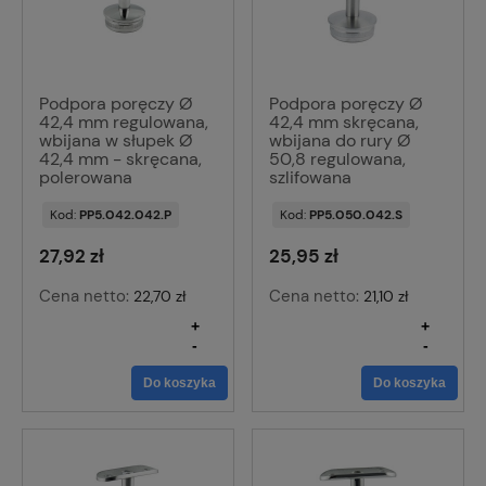
Podpora poręczy Ø
Podpora poręczy Ø
42,4 mm regulowana,
42,4 mm skręcana,
wbijana w słupek Ø
wbijana do rury Ø
42,4 mm - skręcana,
50,8 regulowana,
polerowana
szlifowana
Kod:
PP5.042.042.P
Kod:
PP5.050.042.S
27,92 zł
25,95 zł
Cena netto:
Cena netto:
22,70 zł
21,10 zł
+
+
-
-
Do koszyka
Do koszyka