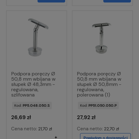
Podpora poręczy Ø
Podpora poręczy Ø
50,8 mm wbijana w
50,8 mm wbijana w
słupek Ø 48,3mm -
słupek Ø 50,8mm -
regulowana,
regulowana,
szlifowana
polerowana (1)
Kod:
PP5.048.050.S
Kod:
PP51.050.050.P
26,69 zł
27,92 zł
Cena netto:
Cena netto:
21,70 zł
22,70 zł
+
Powiadom o dostępności