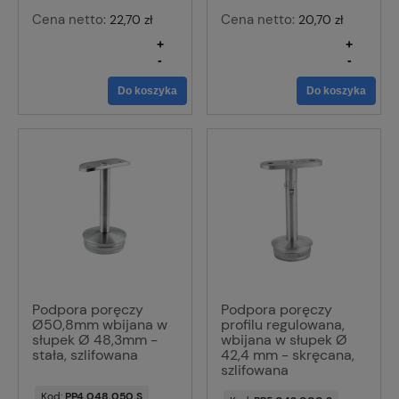
Cena netto:
Cena netto:
22,70 zł
20,70 zł
+
+
-
-
Do koszyka
Do koszyka
Podpora poręczy
Podpora poręczy
Ø50,8mm wbijana w
profilu regulowana,
słupek Ø 48,3mm -
wbijana w słupek Ø
stała, szlifowana
42,4 mm - skręcana,
szlifowana
Kod:
PP4.048.050.S