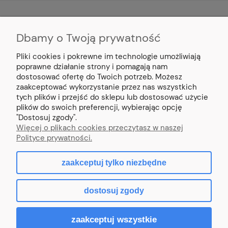
Dbamy o Twoją prywatność
MOJE KONTO
Pliki cookies i pokrewne im technologie umożliwiają
PŁATNOŚCI I DOSTAWA
poprawne działanie strony i pomagają nam
dostosować ofertę do Twoich potrzeb. Możesz
zaakceptować wykorzystanie przez nas wszystkich
INFORMACJE
tych plików i przejść do sklepu lub dostosować użycie
plików do swoich preferencji, wybierając opcję
"Dostosuj zgody".
O NAS
Więcej o plikach cookies przeczytasz w naszej
Polityce prywatności.
zaakceptuj tylko niezbędne
pokaż pełną wersję strony
dostosuj zgody
Sklep internetowy Shoper.pl
zaakceptuj wszystkie