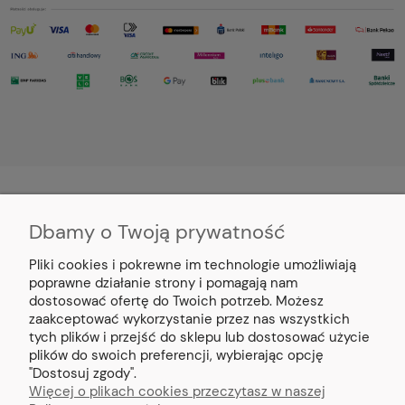
Dbamy o Twoją prywatność
MOJE KONTO
Pliki cookies i pokrewne im technologie umożliwiają
PŁATNOŚCI I DOSTAWA
poprawne działanie strony i pomagają nam
dostosować ofertę do Twoich potrzeb. Możesz
zaakceptować wykorzystanie przez nas wszystkich
INFORMACJE
tych plików i przejść do sklepu lub dostosować użycie
plików do swoich preferencji, wybierając opcję
"Dostosuj zgody".
O NAS
Więcej o plikach cookies przeczytasz w naszej