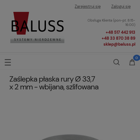
Zarejestruj się
Zaloguj się
Obsługa Klienta (pon-pt. 8:15-
16:00)
+48 517 442 913
+48 33 870 38 89
sklep@baluss.pl
Zaślepka płaska rury Ø 33,7
x 2 mm - wbijana, szlifowana